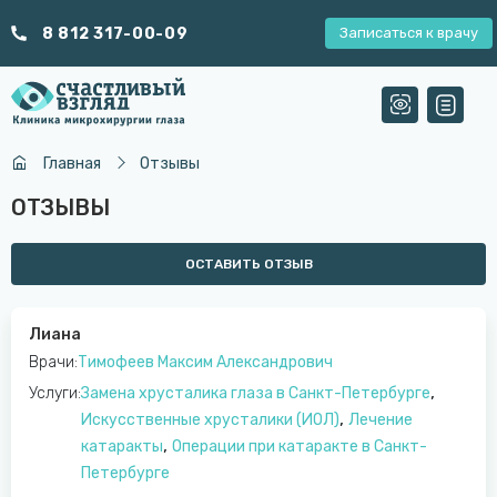
8 812 317-00-09
Записаться к врачу
Главная
Отзывы
ОТЗЫВЫ
ОСТАВИТЬ ОТЗЫВ
Лиана
Врачи:
Тимофеев Максим Александрович
,
Услуги:
Замена хрусталика глаза в Санкт-Петербурге
,
Искусственные хрусталики (ИОЛ)
Лечение
,
катаракты
Операции при катаракте в Санкт-
Петербурге