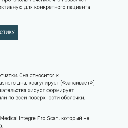
ективную для конкретного пациента
СТИКУ
тчатки. Она относится к
зного дна, коагулирует («запаивает»)
ешательства хирург формирует
или по всей поверхности оболочки.
dical Integre Pro Scan, который не
а.