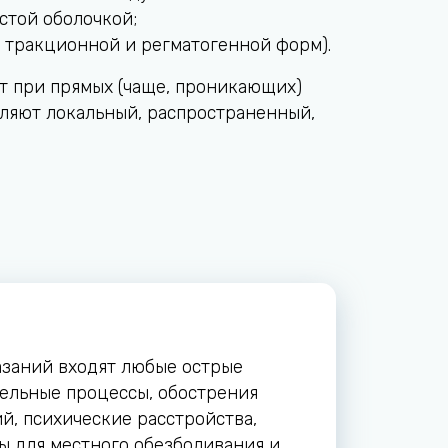
стой оболочкой;
е тракционной и регматогенной форм).
т при прямых (чаще, проникающих)
еляют локальный, распространенный,
азаний входят любые острые
ельные процессы, обострения
й, психические расстройства,
ы для местного обезболивания и