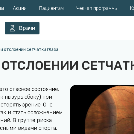
ны
Акции
Пациентам
Чек-ап программы
К
Врачи
и отслоении сетчатки глаза
 ОТСЛОЕНИИ СЕТЧАТ
это опасное состояние,
к пызурь сбоку) при
отерять зрение. Оно
так и стать осложнением
ний. В группе риска
сными видами спорта,