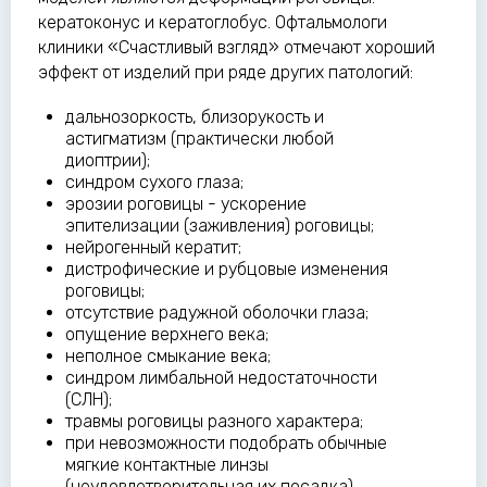
кератоконус и кератоглобус. Офтальмологи
клиники «Счастливый взгляд» отмечают хороший
эффект от изделий при ряде других патологий:
дальнозоркость, близорукость и
астигматизм (практически любой
диоптрии);
синдром сухого глаза;
эрозии роговицы - ускорение
эпителизации (заживления) роговицы;
нейрогенный кератит;
дистрофические и рубцовые изменения
роговицы;
отсутствие радужной оболочки глаза;
опущение верхнего века;
неполное смыкание века;
синдром лимбальной недостаточности
(СЛН);
травмы роговицы разного характера;
при невозможности подобрать обычные
мягкие контактные линзы
(неудовлетворительная их посадка).