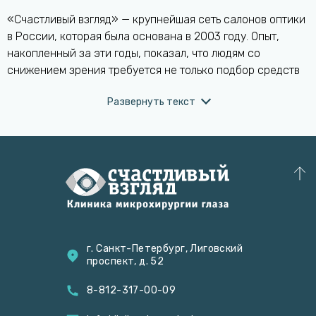
«Счастливый взгляд» — крупнейшая сеть салонов оптики
в России, которая была основана в 2003 году. Опыт,
накопленный за эти годы, показал, что людям со
снижением зрения требуется не только подбор средств
коррекции, таких как очки и контактные линзы — им
также необходима полноценная диагностика и лечение
различных заболеваний глаза. Открытие Клиники
микрохирургии глаза «Счастливый взгляд» стало важным
шагом для сети оптики. Клиника находится в центре
Санкт-Петербурга и составляет единый комплекс с
«Мегаоптикой» — флагманом сети. Техническое
оснащение и высокая квалификация специалистов
Клиники позволяют проводить диагностику и лечение
заболеваний органа зрения на уровне федеральных
г. Санкт-Петербург, Лиговский
офтальмологических центров.
проспект, д. 52
8-812-317-00-09