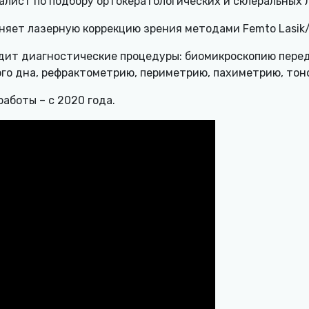
алист по подбору ортокератологических и склеральных 
няет лазерную коррекцию зрения методами Femto Lasik/
дит диагностические процедуры: биомикроскопию передн
ого дна, рефрактометрию, периметрию, пахиметрию, тон
аботы – с 2020 года.