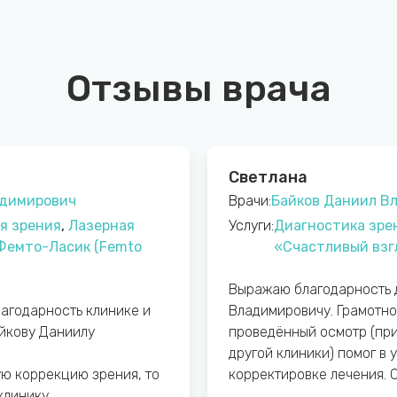
Отзывы врача
Светлана
адимирович
Врачи:
Байков Даниил В
я зрения
,
Лазерная
Услуги:
Диагностика зре
 Фемто-Ласик (Femto
«Счастливый взг
Выражаю благодарность 
лагодарность клинике и
Владимировичу. Грамотно
йкову Даниилу
проведённый осмотр (пр
другой клиники) помог в 
ую коррекцию зрения, то
корректировке лечения. 
клинику.