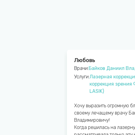
Любовь
димирович
Врачи:
Байков Даниил Вл
 в клинике
Услуги:
Лазерная коррекци
д»
коррекция зрения
LASIK)
а, впервые видела такое
 клинику с жутким зудом
Хочу выразить огромную б
роверил зрение, помог
своему лечащему врачу Ба
 в моей ситуации, ну и
Владимировичу!
Почти сразу же
Когда решилась на лазерн
 зудеть. Спасибо
рассматривала только эту 