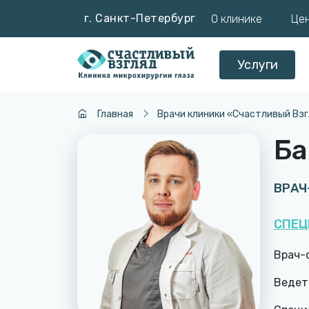
г. Санкт-Петербург
О клинике
Це
Услуги
Главная
Врачи клиники «Счастливый Вз
Ба
ВРАЧ
СПЕЦ
Врач-
Ведет