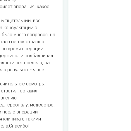
ойдет операция, какое
нь тщательный, все
а консультации с
было много вопросов, на
тало не так страшно.
 во время операции
держивал и подбадривал
радости нет предела, на
а результат - я всё
ючительные осмотры,
 ответил, оставил
овлению.
едперсоналу, медсестре,
и после операции.
ая клиника с такими
ела.Спасибо!