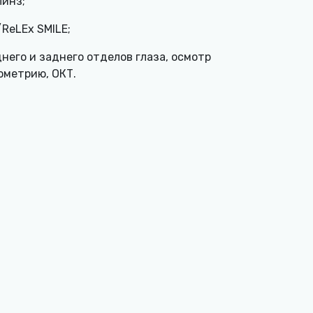
линз;
ReLEx SMILE;
его и заднего отделов глаза, осмотр
ометрию, ОКТ.