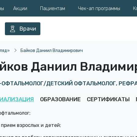
ны
Акции
Пациентам
Чек-ап программы
К
Врачи
гляд»
Байков Даниил Владимирович
йков Даниил Владими
-ОФТАЛЬМОЛОГ/ДЕТСКИЙ ОФТАЛЬМОЛОГ, РЕФР
ИАЛИЗАЦИЯ
ОБРАЗОВАНИЕ
СЕРТИФИКАТЫ
офтальмолог;
 прием взрослых и детей;