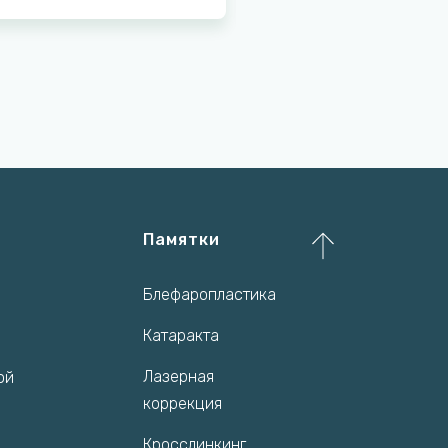
Памятки
Блефаропластика
Катаракта
Лазерная
ой
коррекция
Кросслинкинг