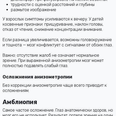
трудности с оценкой расстояний и глубины
размытое изображение
У взрослых симптомы усиливаются к вечеру. У детей
косвенные признаки: прищуривание, наклон головы,
отказ от чтения, снижение концентрации внимания.
Если разница увеличивается, возможны головокружение
и тошнота — мозг конфликтует с сигналами от обоих глаз.
Важно: отсутствие жалоб не означает нормальное
зрение. При выраженной анизометропии мозг может
полностью подавлять слабый глаз.
Осложнения анизометропии
Без коррекции анизометропия чаще всего приводит к
осложнениям.
Амблиопия
Самое частое осложнение. Глаз анатомически здоров, но
мозг его не использует. Результат: потеря зрения на один