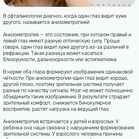
В офтальмологии диагноз, когда один глаз видит хуже
другого, называется анизометропией.
Анизометропия — это состояние, при котором правый и
левый глаз имеют разную оптическую силу. Проще
говоря, один глаз видит хуже другого из-за различий в
рефракции. Такая разница может касаться
близорукости, дальнозоркости или астигматизма.
В норме оба глаза формируют изображения одинаковой
чёткости. При анизометропии один глаз видит хорошо,
другой плохо, поэтому зрительная система получает
разные по качеству сигналы. Мозг не может полноценно
объединить такие изображения. В результате страдает
зрительный комфорт, снижается бинокулярное
восприятие, растёт нагрузка на ведущий глаз.
Анизометропия встречается у детей и взрослых. У
ребёнка она чаще связана с нарушением формирования
зрительной системы. У взрослого человека причины