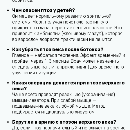
обойтись.
Чем опасен птоз у детей?
Он мешает нормальному развитию зрительной
системы. Мозг, получая нечеткую картинку от
прикрытого глаза, перестает его использовать. Это
приводит к амблиопии («ленивому глазу»), которая
во взрослом возрасте практически не лечится.
Как убрать птоз века после ботокса?
Главное — набраться терпения. Эффект временный и
пройдет через 1–3 месяца. Врач может назначить
специальные капли (апраклонидин) для временного
улучшения ситуации.
Какая операция делается при птозе верхнего
века?
Чаще всего проводят резекцию (укорачивание)
мышцы-леватора. При слабой мышце —
подвешивание века к лобной мышце. Метод
подбирается индивидуально хирургом.
Берут ли в армию с птозом верхнего века?
Да, если птоз незначительный и не влияет на зрение.