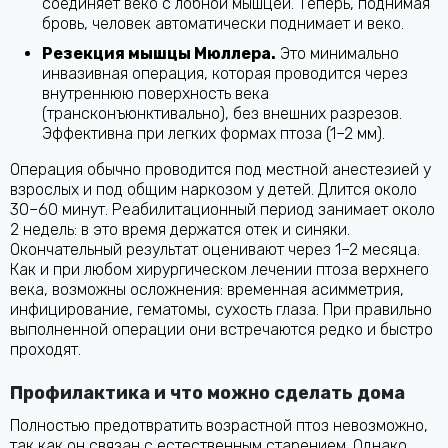
соединяет веко с лобной мышцей. Теперь, поднимая
бровь, человек автоматически поднимает и веко.
Резекция мышцы Мюллера.
Это минимально
инвазивная операция, которая проводится через
внутреннюю поверхность века
(трансконъюнктивально), без внешних разрезов.
Эффективна при легких формах птоза (1–2 мм).
Операция обычно проводится под местной анестезией у
взрослых и под общим наркозом у детей. Длится около
30–60 минут. Реабилитационный период занимает около
2 недель: в это время держатся отек и синяки.
Окончательный результат оценивают через 1–2 месяца.
Как и при любом хирургическом лечении птоза верхнего
века, возможны осложнения: временная асимметрия,
инфицирование, гематомы, сухость глаза. При правильно
выполненной операции они встречаются редко и быстро
проходят.
Профилактика и что можно сделать дома
Полностью предотвратить возрастной птоз невозможно,
так как он связан с естественным старением. Однако