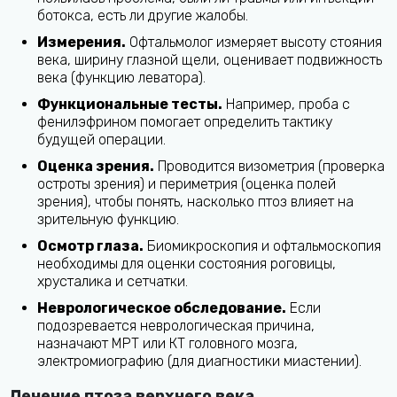
ботокса, есть ли другие жалобы.
Измерения.
Офтальмолог измеряет высоту стояния
века, ширину глазной щели, оценивает подвижность
века (функцию леватора).
Функциональные тесты.
Например, проба с
фенилэфрином помогает определить тактику
будущей операции.
Оценка зрения.
Проводится визометрия (проверка
остроты зрения) и периметрия (оценка полей
зрения), чтобы понять, насколько птоз влияет на
зрительную функцию.
Осмотр глаза.
Биомикроскопия и офтальмоскопия
необходимы для оценки состояния роговицы,
хрусталика и сетчатки.
Неврологическое обследование.
Если
подозревается неврологическая причина,
назначают МРТ или КТ головного мозга,
электромиографию (для диагностики миастении).
Лечение птоза верхнего века