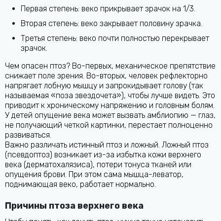
Первая степень: веко прикрывает зрачок на 1/3.
Вторая степень: веко закрывает половину зрачка.
Третья степень: веко почти полностью перекрывает
зрачок.
Чем опасен птоз? Во-первых, механическое препятствие
снижает поле зрения. Во-вторых, человек рефлекторно
напрягает лобную мышцу и запрокидывает голову (так
называемая «поза звездочета»), чтобы лучше видеть. Это
приводит к хроническому напряжению и головным болям.
У детей опущение века может вызвать амблиопию — глаз,
не получающий четкой картинки, перестает полноценно
развиваться.
Важно различать истинный птоз и ложный. Ложный птоз
(псевдоптоз) возникает из-за избытка кожи верхнего
века (дерматохалязиса), потери тонуса тканей или
опущения брови. При этом сама мышца-леватор,
поднимающая веко, работает нормально.
Причины птоза верхнего века