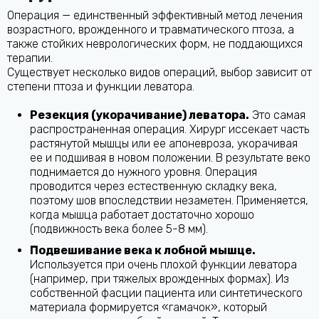
Операция — единственный эффективный метод лечения
возрастного, врожденного и травматического птоза, а
также стойких неврологических форм, не поддающихся
терапии.
Существует несколько видов операций, выбор зависит от
степени птоза и функции леватора.
Резекция (укорачивание) леватора.
Это самая
распространенная операция. Хирург иссекает часть
растянутой мышцы или ее апоневроза, укорачивая
ее и подшивая в новом положении. В результате веко
поднимается до нужного уровня. Операция
проводится через естественную складку века,
поэтому шов впоследствии незаметен. Применяется,
когда мышца работает достаточно хорошо
(подвижность века более 5-8 мм).
Подвешивание века к лобной мышце.
Используется при очень плохой функции леватора
(например, при тяжелых врожденных формах). Из
собственной фасции пациента или синтетического
материала формируется «гамачок», который