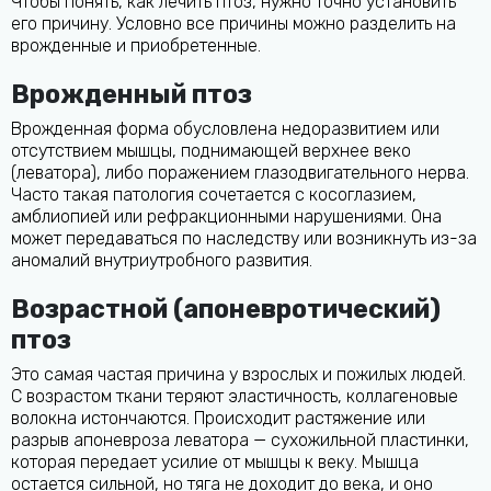
Чтобы понять, как лечить птоз, нужно точно установить
его причину. Условно все причины можно разделить на
врожденные и приобретенные.
Врожденный птоз
Врожденная форма обусловлена недоразвитием или
отсутствием мышцы, поднимающей верхнее веко
(леватора), либо поражением глазодвигательного нерва.
Часто такая патология сочетается с косоглазием,
амблиопией или рефракционными нарушениями. Она
может передаваться по наследству или возникнуть из-за
аномалий внутриутробного развития.
Возрастной (апоневротический)
птоз
Это самая частая причина у взрослых и пожилых людей.
С возрастом ткани теряют эластичность, коллагеновые
волокна истончаются. Происходит растяжение или
разрыв апоневроза леватора — сухожильной пластинки,
которая передает усилие от мышцы к веку. Мышца
остается сильной, но тяга не доходит до века, и оно