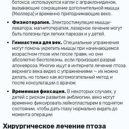
ботокса: используются капли с апраклонидином,
вызывающие сокращение дополнительной мышцы
(Мюллера) и временно приподнимающие веко.
Физиотерапия.
Электростимуляция мышцы-
леватора, магнитотерапия, лазерное лечение могут
быть полезны при легких парезах и у детей.
Гимнастика для век.
Специальные упражнения
могут помочь укрепить мышцы при начинающемся
возрастном птозе или после травм, но они
абсолютно бесполезны, если произошел разрыв
апоневроза. Многие ищут в интернете лечение птоза
верхнего века видео с упражнениями — их можно
делать, но только как вспомогательный метод и
после консультации с врачом.
Временная фиксация.
В некоторых случаях, у
детей с риском развития амблиопии, веко могут
временно фиксировать лейкопластырем в поднятом
состоянии, чтобы дать глазу нормально видеть до
момента операции.
Хирургическое лечение птоза