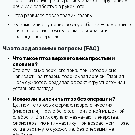
головной болью, расширением зрачка, нарушением
речи или слабостью в руке/ноге.
Птоз развился после травмы головы.
Вы заметили опущение века у ребенка — чем раньше
начато лечение, тем выше шанс сохранить
полноценное зрение.
Часто задаваемые вопросы (FAQ)
Что такое птоз верхнего века простыми
словами?
Это опущение верхнего века, при котором оно
нависает над глазом, перекрывая зрачок. Глазная
щель сужается, создавая эффект «грустного» или
уставшего взгляда.
Можно ли вылечить птоз без операции?
Да, при некоторых формах: неврологических
(миастения), после ботокса, при легкой мышечной
слабости. В этих случаях назначают лекарства,
физиотерапию и гимнастику. При возрастном птозе,
когда растянуто сухожилие, без операции не