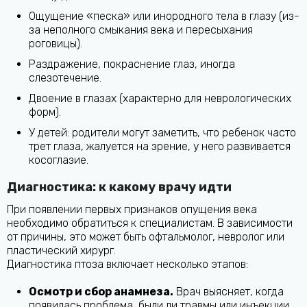
Ощущение «песка» или инородного тела в глазу (из-
за неполного смыкания века и пересыхания
роговицы).
Раздражение, покраснение глаз, иногда
слезотечение.
Двоение в глазах (характерно для неврологических
форм).
У детей: родители могут заметить, что ребенок часто
трет глаза, жалуется на зрение, у него развивается
косоглазие.
Диагностика: к какому врачу идти
При появлении первых признаков опущения века
необходимо обратиться к специалистам. В зависимости
от причины, это может быть офтальмолог, невролог или
пластический хирург.
Диагностика птоза включает несколько этапов:
Осмотр и сбор анамнеза.
Врач выясняет, когда
появилась проблема, были ли травмы или инъекции