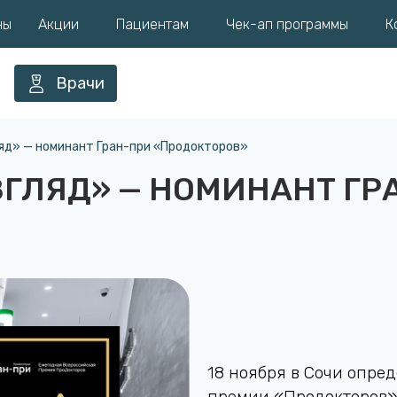
ны
Акции
Пациентам
Чек-ап программы
К
Врачи
яд» — номинант Гран-при «Продокторов»
ГЛЯД» — НОМИНАНТ ГР
18 ноября в Сочи опре
премии «Продокторов» 