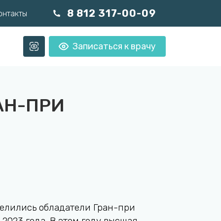
8 812 317-00-09
онтакты
Записаться к врачу
АН-ПРИ
делились обладатели Гран-при
2023 года. В этом году высшая