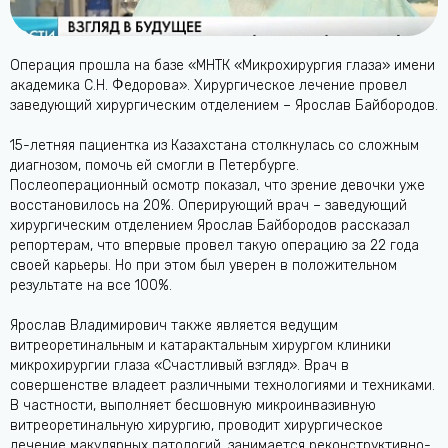
Операция прошла на базе «МНТК «Микрохирургия глаза» имени
академика С.Н. Федорова». Хирургическое лечение провел
заведующий хирургическим отделением – Ярослав Байбородов.
15-летняя пациентка из Казахстана столкнулась со сложным
диагнозом, помочь ей смогли в Петербурге.
Послеоперационный осмотр показал, что зрение девочки уже
восстановилось на 20%. Оперирующий врач – заведующий
хирургическим отделением Ярослав Байбородов рассказал
репортерам, что впервые провел такую операцию за 22 года
своей карьеры. Но при этом был уверен в положительном
результате на все 100%.
Ярослав Владимирович также является ведущим
витреоретинальным и катарактальным хирургом клиники
микрохирургии глаза «Счастливый взгляд». Врач в
совершенстве владеет различными технологиями и техниками.
В частности, выполняет бесшовную микроинвазивную
витреоретинальную хирургию, проводит хирургическое
лечение макулярных патологий, занимается реконструктивно-